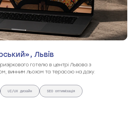
ський», Львів
ризіркового готелю в центрі Львова з
, винним льохом та терасою на даху.
UI/UX дизайн
SEO оптимізація