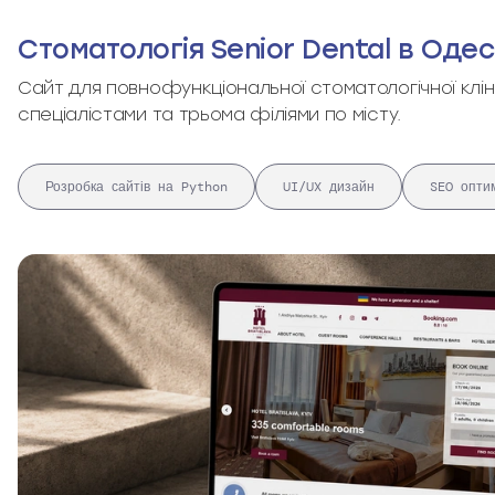
Стоматологія Senior Dental в Одес
Сайт для повнофункціональної стоматологічної кліні
спеціалістами та трьома філіями по місту.
Розробка сайтів на Python
UI/UX дизайн
SEO оптим