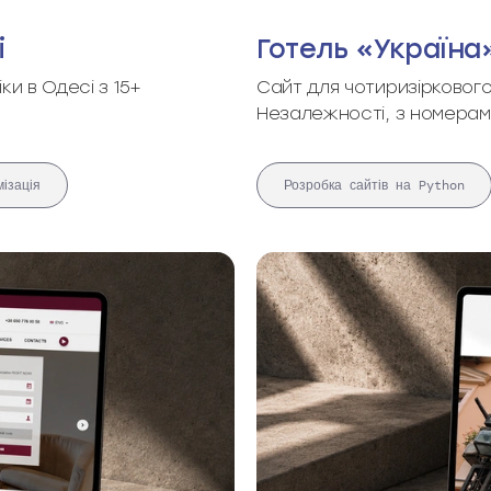
і
Готель «Україна»
ки в Одесі з 15+
Сайт для чотиризіркового
Незалежності, з номерам
ізація
Розробка сайтів на Python