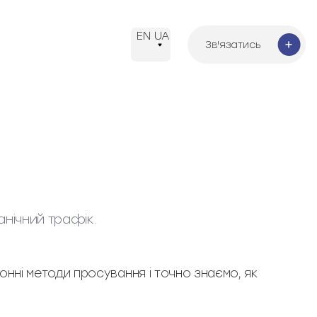
EN
UA
Зв'язатись
Зв'язатись
анічний трафік.
нні методи просування і точно знаємо, як