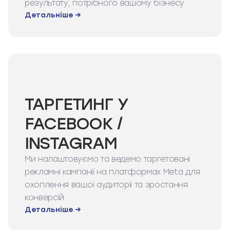
результату, потрібного вашому бізнесу.
Детальніше →
ТАРГЕТИНГ У
FACEBOOK /
INSTAGRAM
Ми налаштовуємо та ведемо таргетовані
рекламні кампанії на платформах Meta для
охоплення вашої аудиторії та зростання
конверсій.
Детальніше →