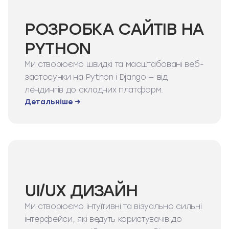
РОЗРОБКА САЙТІВ НА
PYTHON
Ми створюємо швидкі та масштабовані веб-
застосунки на Python і Django — від
лендингів до складних платформ.
Детальніше →
UI/UX ДИЗАЙН
Ми створюємо інтуїтивні та візуально сильні
інтерфейси, які ведуть користувачів до