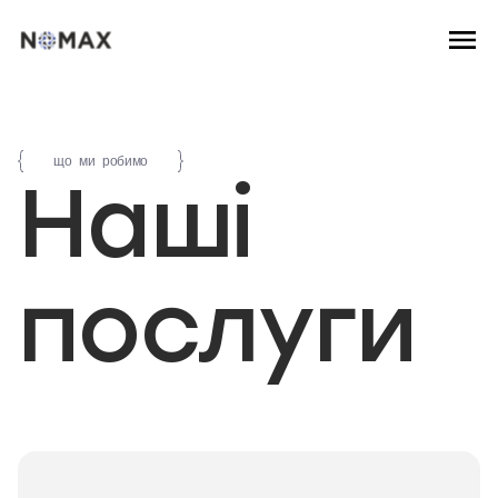
що ми робимо
Наші
послуги