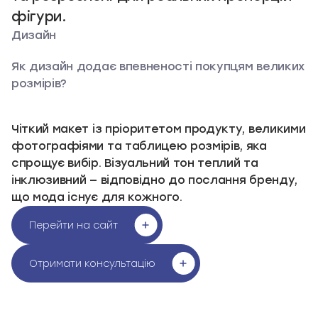
фігури.
Дизайн
Як дизайн додає впевненості покупцям великих
розмірів?
Чіткий макет із пріоритетом продукту, великими
фотографіями та таблицею розмірів, яка
спрощує вибір. Візуальний тон теплий та
інклюзивний — відповідно до послання бренду,
що мода існує для кожного.
Перейти на сайт
Перейти на сайт
Отримати консультацію
Отримати консультацію