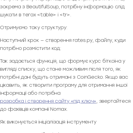
зокрема з BeautifulSoup, потрібну інформацію слід
шукати в тегах <table> і <tr>.
Отримуємо таку структуру:
Наступний крок — створення rates.py, файлу, куди
потрібно розмістити код:
Так задається функція, що формує курс біткоїна у
вигляді списку, що стане можливим після того, як
потрібні дані будуть отримані з CoinGecko. Якщо вас
цікавить, як створити програму для отримання іншої
інформації або потрібна
розробка і створення сайту «під ключ»
, звертайтеся
до фахівців компанії Nomax.
Як виконується ініціалізація інструменту