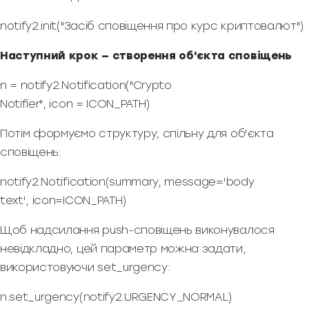
notify2.init("Засіб сповіщення про курс криптовалют")
Наступний крок — створення об'єкта сповіщень
n = notify2.Notification("Crypto
Notifier", icon = ICON_PATH)
Потім формуємо структуру, спільну для об'єкта
сповіщень:
notify2.Notification(summary, message='body
text', icon=ICON_PATH)
Щоб надсилання push-сповіщень виконувалося
невідкладно, цей параметр можна задати,
використовуючи set_urgency:
n.set_urgency(notify2.URGENCY_NORMAL)