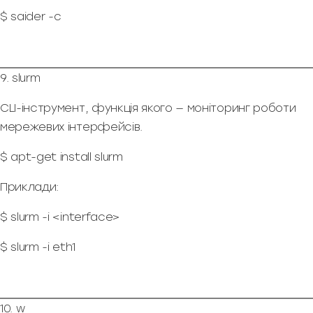
$ saider -c
9. slurm
CLI-інструмент, функція якого — моніторинг роботи
мережевих інтерфейсів.
$ apt-get install slurm
Приклади:
$ slurm -i <interface>
$ slurm -i eth1
10. w