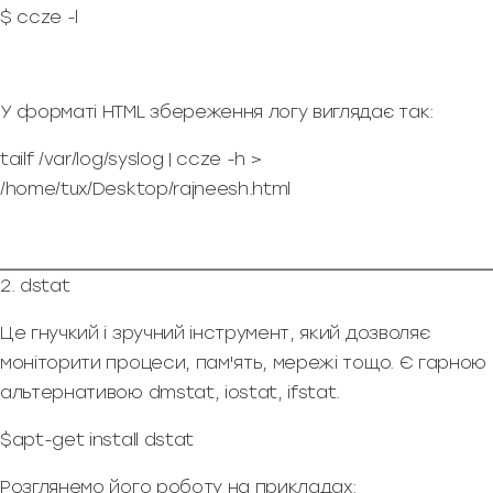
$ ccze -l
У форматі HTML збереження логу виглядає так:
tailf /var/log/syslog | ccze -h >
/home/tux/Desktop/rajneesh.html
2. dstat
Це гнучкий і зручний інструмент, який дозволяє
моніторити процеси, пам'ять, мережі тощо. Є гарною
альтернативою dmstat, iostat, ifstat.
$apt-get install dstat
Розглянемо його роботу на прикладах: