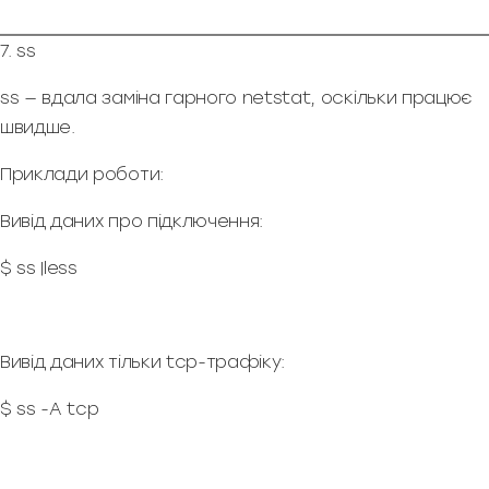
7. ss
ss — вдала заміна гарного netstat, оскільки працює
швидше.
Приклади роботи:
Вивід даних про підключення:
$ ss |less
Вивід даних тільки tcp-трафіку:
$ ss -A tcp