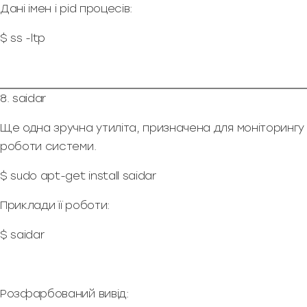
Дані імен і pid процесів:
$ ss -ltp
8. saidar
Ще одна зручна утиліта, призначена для моніторингу
роботи системи.
$ sudo apt-get install saidar
Приклади її роботи:
$ saidar
Розфарбований вивід: