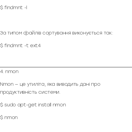
$ findmnt -l
За типом файлів сортування виконується так:
$ findmnt -t ext4
4. nmon
Nmon — це утиліта, яка виводить дані про
продуктивність системи.
$ sudo apt-get install nmon
$ nmon