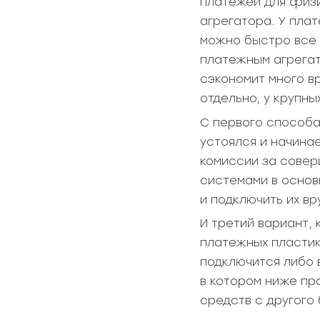
платежей для физи
агрегатора. У пла
можно быстро все 
платежным агрегат
сэкономит много в
отдельно, у крупн
С первого способа
устоялся и начина
комиссии за совер
системами в основ
и подключить их вр
И третий вариант,
платежных пластик
подключится либо 
в котором ниже пр
средств с другого 