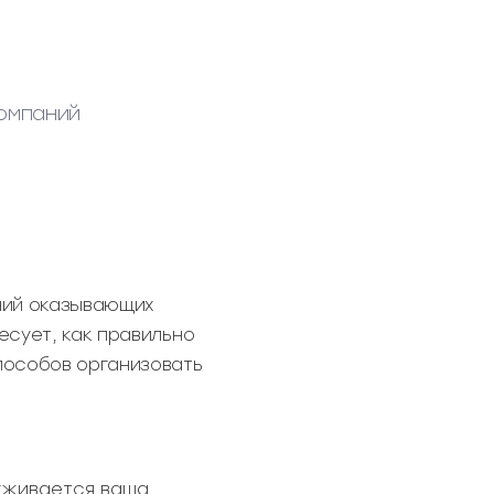
компаний
ний оказывающих
есует, как правильно
пособов организовать
луживается ваша