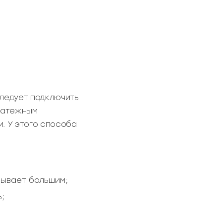
следует подключить
платежным
. У этого способа
бывает большим;
;