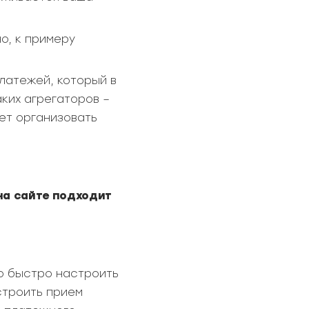
о, к примеру
латежей, который в
ких агрегаторов –
яет организовать
на сайте подходит
о быстро настроить
строить прием