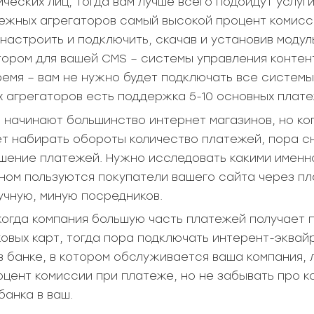
ческих лиц, тогда вам лучше всего подойдут услуг
тежных агрегаторов самый высокой процент комисс
настроить и подключить, скачав и установив моду
ором для вашей CMS – системы управления контент
ремя – вам не нужно будет подключать все систем
ых агрегаторов есть поддержка 5-10 основных плат
 начинают большинство интернет магазинов, но ко
ет набирать обороты количество платежей, пора 
шение платежей. Нужно исследовать какими имен
ном пользуются покупатели вашего сайта через п
учную, миную посредников.
 когда компания большую часть платежей получает 
овых карт, тогда пора подключать интерент-эквай
в банке, в котором обслуживается ваша компания, 
оцент комиссии при платеже, но не забывать про 
банка в ваш.