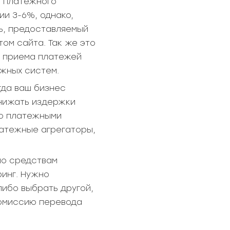
и платежного
ии 3-6%, однако,
ль, предоставляемый
ом сайта. Так же это
ы приема платежей
ежных систем.
гда ваш бизнес
снижать издержки
но платежными
латежные агрегаторы,
по средствам
ринг. Нужно
либо выбрать другой,
комиссию перевода