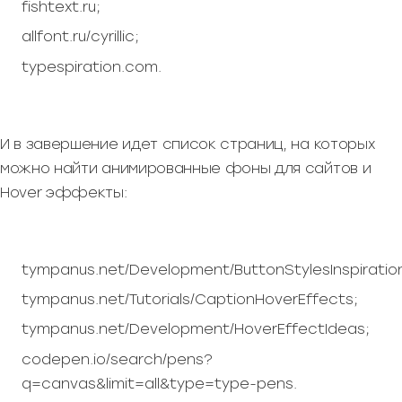
fishtext.ru;
allfont.ru/cyrillic;
typespiration.com.
И в завершение идет список страниц, на которых
можно найти анимированные фоны для сайтов и
Hover эффекты:
tympanus.net/Development/ButtonStylesInspiratio
tympanus.net/Tutorials/CaptionHoverEffects;
tympanus.net/Development/HoverEffectIdeas;
codepen.io/search/pens?
q=canvas&limit=all&type=type-pens.