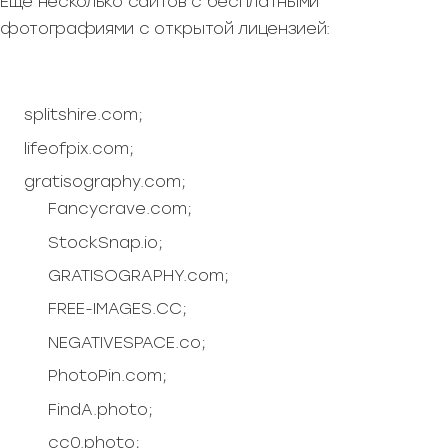
Еще несколько сайтов с бесплатными
фотографиями с открытой лицензией:
splitshire.com;
lifeofpix.com;
gratisography.com;
Fancycrave.com;
StockSnap.io;
GRATISOGRAPHY.com;
FREE-IMAGES.CC;
NEGATIVESPACE.co;
PhotoPin.com;
FindA.photo;
cc0.photo;