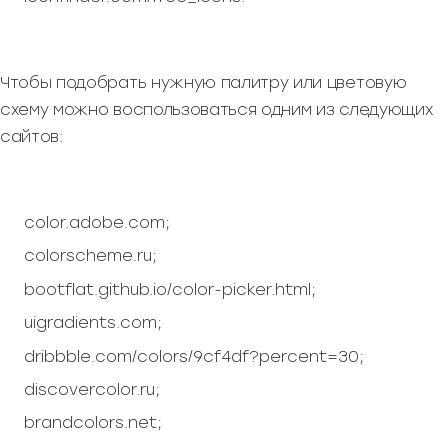
Чтобы подобрать нужную палитру или цветовую
схему можно воспользоваться одним из следующих
сайтов:
color.adobe.com;
colorscheme.ru;
bootflat.github.io/color-picker.html;
uigradients.com;
dribbble.com/colors/9cf4df?percent=30;
discovercolor.ru;
brandcolors.net;