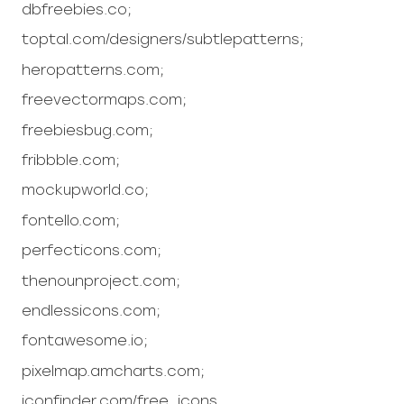
dbfreebies.co;
toptal.com/designers/subtlepatterns;
heropatterns.com;
freevectormaps.com;
freebiesbug.com;
fribbble.com;
mockupworld.co;
fontello.com;
perfecticons.com;
thenounproject.com;
endlessicons.com;
fontawesome.io;
pixelmap.amcharts.com;
iconfinder.com/free_icons.