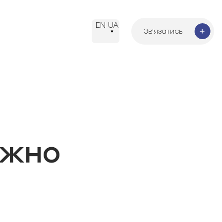
EN
UA
Зв'язатись
Зв'язатись
ожно