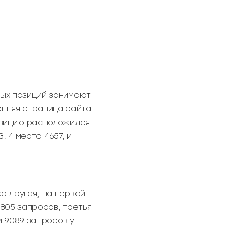
вых позиций занимают
енняя страница сайта
позицию расположился
3, 4 место 4657, и
о другая, на первой
2805 запросов, третья
 и 9089 запросов у