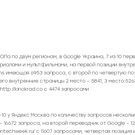
Па по двум регионам, в Google Украина, 7 из 10 пер
риалами и мультфильмами, на первой позиции внутр
films имеющая 6953 запроса, с второй по четвертую 
 и его внутренние страницы 2 место – 5841, 3 место 526
ttp://kinokrad.co с 4474 запросами.
-10 у Яндекс Москва по количеству запросов нескольк
– 16672 запроса, на второй переводчик от Google – 1
iontechweek.ru/ с 11607 запросами, четвертая позиция