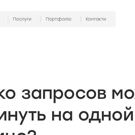
Послуги
Портфоліо
Контакти
ко запросов м
инуть на одной