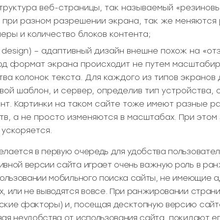
руктура веб-страницы, так называемый «резиновы
 при разном разрешении экрана, так же меняются
еры и количество блоков контента;
 design) – адаптивный дизайн внешне похож на «от
д формат экрана происходит не путем масштабир
тва колонок текста. Для каждого из типов экранов
вой шаблон, и сервер, определив тип устройства, 
нт. Картинки на таком сайте тоже имеют разные р
в, а не просто изменяются в масштабах. При этом 
 ускоряется.
лается в первую очередь для удобства пользователе
ивной версии сайта играет очень важную роль в ра
пользовании мобильного поиска сайты, не имеющие а
х, или не выводятся вовсе. При ранжировании стран
ские факторы) и, посещая десктопную версию сайт
вая неудобства от использования сайта, покидают е