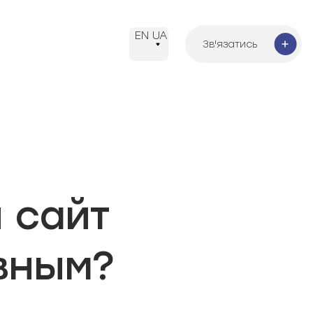
EN
UA
Зв'язатись
Зв'язатись
 сайт
вным?