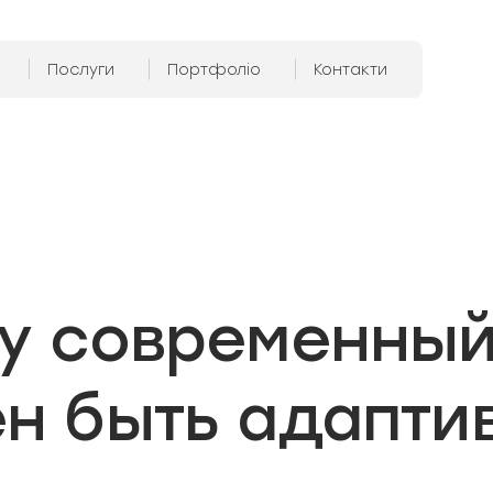
Послуги
Портфоліо
Контакти
у современный
н быть адапти