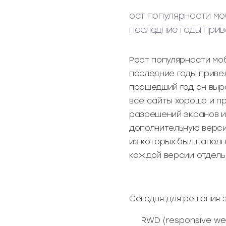
ост популярности мо
последние годы прив
Рост популярности мо
последние годы приве
прошедший год он выро
все сайты хорошо и п
разрешений экранов и
дополнительную верси
из которых был наполн
каждой версии отдель
Сегодня для решения 
RWD (responsive w