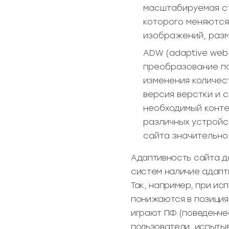
масштабируемая ст
которого меняются
изображений, разм
ADW (adaptive web
преобразование по
изменения количес
версия верстки и с
необходимый конте
различных устройст
сайта значительно
Адаптивность сайта де
систем наличие адапт
Так, например, при ис
понижаются в позиция
играют ПФ (поведенче
пользователи, испыты