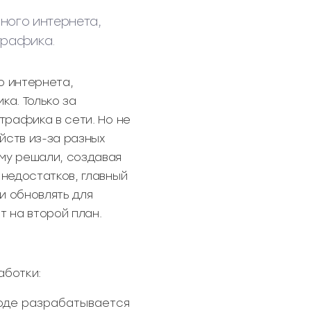
ного интернета,
трафика.
о интернета,
ка. Только за
трафика в сети. Но не
йств из-за разных
му решали, создавая
 недостатков, главный
и обновлять для
т на второй план.
аботки:
дходе разрабатывается