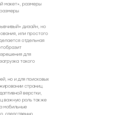
й макет», размеры
 размеры
зывчивый» дизайн, но
ования, или простого
 делается отдельная
отобразит
азрешения для
загрузка такого
й, но и для поисковых
нжировании страниц.
даптивной верстки,
иц важную роль также
а мобильные
го, следственно