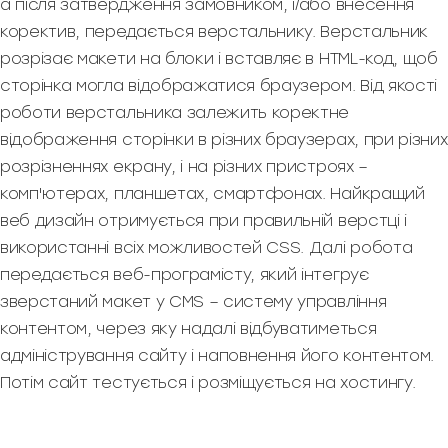
а після затвердження замовником, і/або внесення
коректив, передається верстальнику. Верстальник
розрізає макети на блоки і вставляє в HTML-код, щоб
сторінка могла відображатися браузером. Від якості
роботи верстальника залежить коректне
відображення сторінки в різних браузерах, при різних
розрізненнях екрану, і на різних пристроях –
комп'ютерах, планшетах, смартфонах. Найкращий
веб дизайн отримується при правильній верстці і
використанні всіх можливостей CSS. Далі робота
передається веб-програмісту, який інтегрує
зверстаний макет у CMS – систему управління
контентом, через яку надалі відбуватиметься
адміністрування сайту і наповнення його контентом.
Потім сайт тестується і розміщується на хостингу.