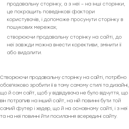
продавальну сторінку, а з неї – на інші сторінки,
це покращить поведінкові фактори
користувачів, і допоможе просунути сторінку в
пошукових мережах;
створюючи продавальну сторінку на сайті, до
неї завжди можна внести корективи, змінити її
або видалити.
Створюючи продавальну сторінку на сайті, потрібно
обов'язково зробити її в тому самому стилі та дизайні,
що й сам сайт, щоб у відвідувача не було відчуття, що
він потрапив на інший сайт, на ній повинні бути той
самий футер і хедер, що й на основному сайті, і з неї
та на неї повинні йти посилання всередині сайту.