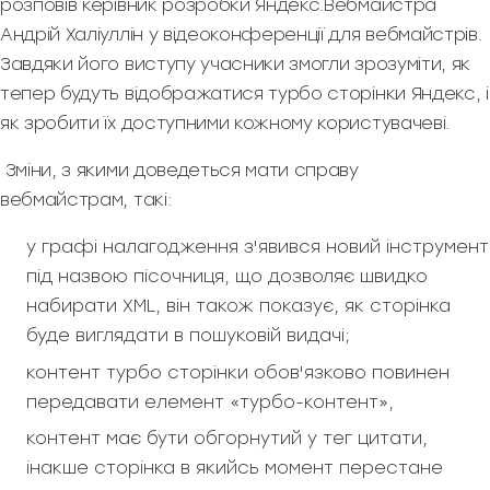
розповів керівник розробки Яндекс.Вебмайстра
Андрій Халіуллін у відеоконференції для вебмайстрів.
Завдяки його виступу учасники змогли зрозуміти, як
тепер будуть відображатися турбо сторінки Яндекс, і
як зробити їх доступними кожному користувачеві.
Зміни, з якими доведеться мати справу
вебмайстрам, такі:
у графі налагодження з'явився новий інструмент
під назвою пісочниця, що дозволяє швидко
набирати XML, він також показує, як сторінка
буде виглядати в пошуковій видачі;
контент турбо сторінки обов'язково повинен
передавати елемент «турбо-контент»,
контент має бути обгорнутий у тег цитати,
інакше сторінка в якийсь момент перестане