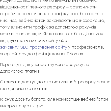
Рахунки дозволяють легко визначити показники
відвідуваності певного ресурсу — розпочинати
спроби провести аналіз трафіку потрібно саме з
них. Іноді веб-майстри закривають цю інформацію,
тому визначити трафік за допомогою рахунків
можливо не завжди. Якщо вам потрібно дізнатися
відвідуваність якогось сайту або
замовити SEO просування сайту
у професіоналів,
звертайтеся до фахівців компанії Nomax.
Перегляд відвідуваності чужого ресурсу за
допомогою плагінів
Отримати доступ до статистики веб-ресурсу можна
і за допомогою плагінів.
Їх існує досить багато, але найчастіше веб-майстри
використовують три: