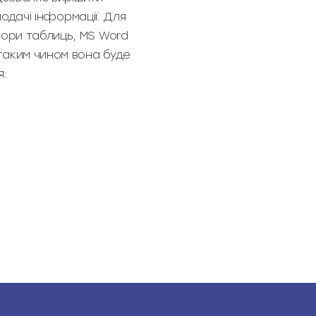
подачі інформації. Для
тори таблиць, MS Word
 таким чином вона буде
я: