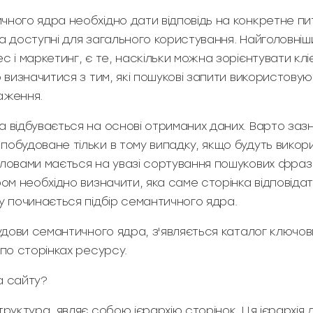
ного ядра необхідно дати відповідь на конкретне пита
та доступні для загального користування. Найголовніш
с і маркетинг, є те, наскільки можна зорієнтувати клі
о визначитися з тим, які пошукові запити використову
аження.
а відбувається на основі отриманих даних. Варто заз
обудоване тільки в тому випадку, якщо будуть викори
словами мається на увазі сортування пошукових фраз
ром необхідно визначити, яка саме сторінка відповід
у починається підбір семантичного ядра.
будови семантичного ядра, з'являється каталог ключових
 по сторінках ресурсу.
а сайту?
труктура, являє собою ієрархію сторінок. Ця ієрархія