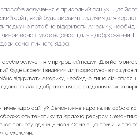
способів залучення є природний пошук. Для йог
акий сайт, який буде цікавим і видимим для корис
випадку не потрібно відкривати Америку, необхід
ким чином вона шукає відомості для відображення.
удови семантичного ядра.
особів залучення є природний пошук. Для його вико
який буде цікавим і видимим для користувачів пошуков
ібно відкривати Америку, необхідно лише дізнатися, що
 відомості для відображення. Це завдання можна вирі
ичне ядро сайту? Семантичне ядро являє собою конк
дображають тематику та ієрархію ресурсу. Семантика 
чає повноту одиниць мови. Саме з цієї причини такі 
о» є схожими.