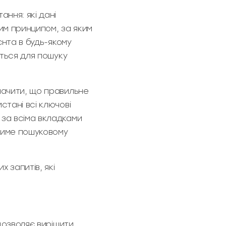
ння: які дані
им принципом, за яким
єнта в будь-якому
ються для пошуку
начити, що правильне
стані всі ключові
 за всіма вкладками
атиме пошуковому
 запитів, які
 дозволяє вирішити