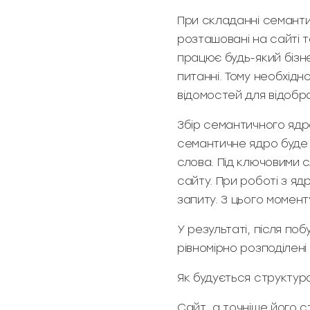
При складанні семантич
розташовані на сайті 
працює будь-який бізне
питанні. Тому необхідн
відомостей для відобр
Збір семантичного ядр
семантичне ядро буде п
слова. Під ключовими 
сайту. При роботі з яд
запиту. З цього момент
У результаті, після по
рівномірно розподілені
Як будується структур
Сайт, а точніше його с