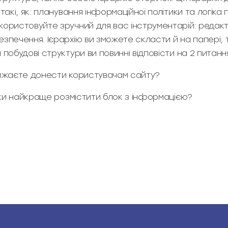
такі, як: планування інформаційної політики та логіка 
користовуйте зручний для вас інструментарій: редак
езпечення. Ієрархію ви зможете скласти й на папері,
 побудові структури ви повинні відповісти на 2 питанн
бажаєте донести користувачам сайту?
інки найкраще розмістити блок з інформацією?