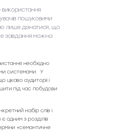
о використання
тувачів пошуковими
но лише дізнатися, що
 Це завдання можна
ристання необхідно
ими системами. У
 цікаво аудиторії і
шити під час побудови
ретний набір слів і
є одним з розділів
терміни «семантичне