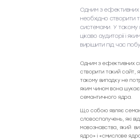
Одним з ефективних 
необхідно створити т
системами. У такому 
цікаво аудиторії і я
вирішити під час поб
Одним з ефективних сп
створити такий сайт, 
такому випадку не потр
яким чином вона шукає
семантичного ядра.
Що собою являє семант
словосполучень, які ві
мовознавства, який вив
ядро» і «смислове ядр