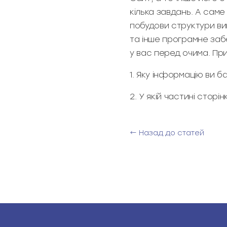
кілька завдань. А саме 
побудови структури ви
та інше програмне заб
у вас перед очима. При
1. Яку інформацію ви 
2. У якій частині стор
← Назад до статей