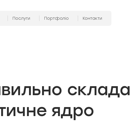
Послуги
Портфоліо
Контакти
авильно склада
тичне ядро