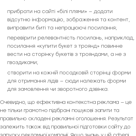
прибрати на сайті «білі плями» — додати
відсутню інформацію, зображення та контент,
виправити биті та непрацюючі посилання;
перевірити релевантність посилань, наприклад,
посилання «купити букет з троянд» повинне
вести на сторінку букетів з трояндами, а не з
гвоздиками;
створити на кожній посадковій сторінці форми
для отримання лідів — сюди належать форми
для замовлення чи зворотного дзвінка.
Очевидно, що ефективна контекстна реклама — це
не тільки грамотно підібрані пошукові запити та
правильно складені рекламні оголошення. Результат
залежить також від правильної підготовки сайту до
запуску рекламної компанії. Якщо знань у цій сфері