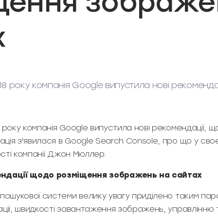
щення зображе
х
18 року компанія Google випустила нові рекоменда
.
 року компанія Google випустила нові рекомендації, щ
ія з'явилася в Google Search Console, про що у своє
кості компанії Джон Мюллер.
ендації щодо розміщення зображень на сайтах
 пошукової системи велику увагу приділено таким па
ації, швидкості завантаження зображень, управлінню т