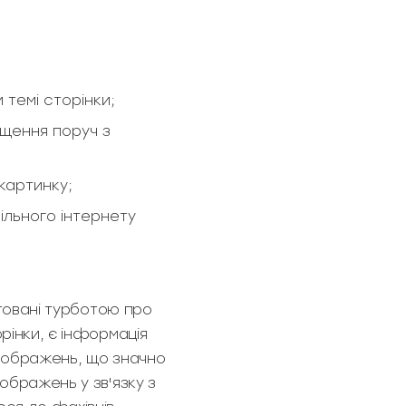
 темі сторінки;
іщення поруч з
картинку;
більного інтернету
ктовані турботою про
рінки, є інформація
 зображень, що значно
ображень у зв'язку з