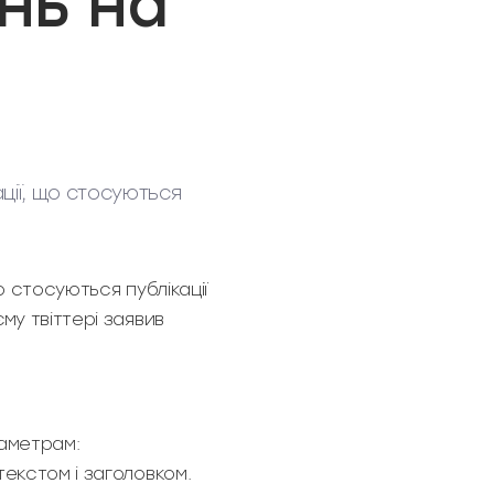
нь на
ції, що стосуються
о стосуються публікації
му твіттері заявив
раметрам:
екстом і заголовком.