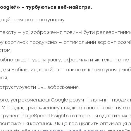
oogle?» — турбуються веб-майстри.
ацій полягає в наступному:
нтексту — усі зображення повинні бути релевантними
ру картинок продумано — оптимальний варіант розм
стом;
трібно акцентувати увагу, оформляти як текст, а не 
для мобільних девайсів — кількість користувачів мо
ься;
і структурувати URL зображення.
го, усі рекомендації Google розумні і логічні — проди
. У розділі, присвяченому швидкості завантаження сто
нструмент PageSpeed Insights і створення адаптивних
вантаження картинок. Якщо вас цікавить оптимізація з