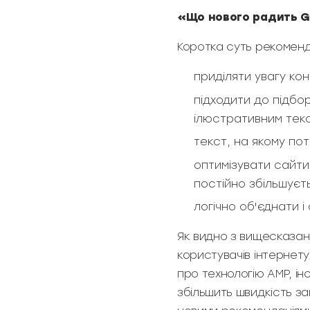
«Що нового радить G
Коротка суть рекоменд
приділяти увагу ко
підходити до підбо
ілюстративним тек
текст, на якому по
оптимізувати сайти 
постійно збільшуєт
логічно об'єднати 
Як видно з вищесказано
користувачів інтернету
про технологію AMP, і
збільшить швидкість за