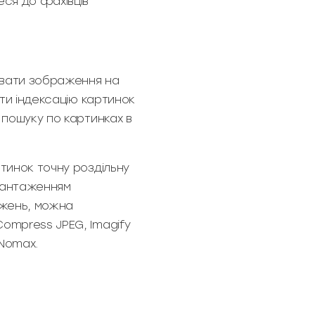
еся до фахівців
зувати зображення на
ити індексацію картинок
 пошуку по картинках в
тинок точну роздільну
авантаженням
ажень, можна
ompress JPEG, Imagify
 Nomax.