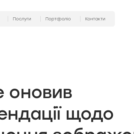
Послуги
Портфоліо
Контакти
e оновив
ендації щодо