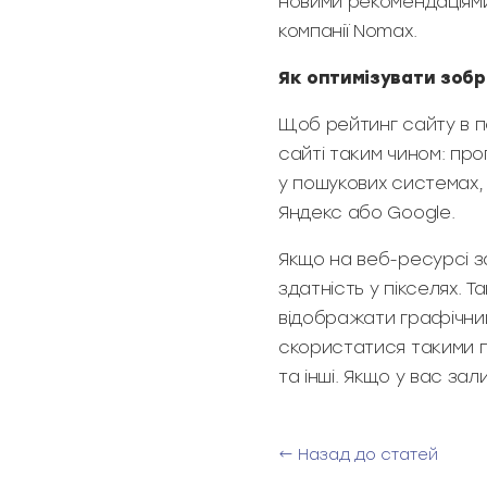
новими рекомендаціям
компанії Nomax.
Як оптимізувати зобр
Щоб рейтинг сайту в п
сайті таким чином: про
у пошукових системах, 
Яндекс або Google.
Якщо на веб-ресурсі з
здатність у пікселях. 
відображати графічни
скористатися такими п
та інші. Якщо у вас за
← Назад до статей