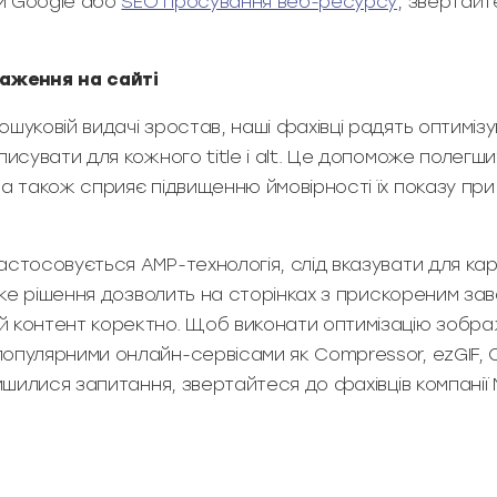
и Google або
SEO просування веб-ресурсу
, звертайт
аження на сайті
ошуковій видачі зростав, наші фахівці радять оптимі
писувати для кожного title і alt. Це допоможе полегш
а також сприяє підвищенню ймовірності їх показу при
астосовується AMP-технологія, слід вказувати для кар
Таке рішення дозволить на сторінках з прискореним з
й контент коректно. Щоб виконати оптимізацію зобр
опулярними онлайн-сервісами як Compressor, ezGIF, C
лишилися запитання, звертайтеся до фахівців компанії