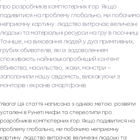
про розробників комп'ютерних ігор. Якщо
подивитися на проблему глобально, ми побачимо
неприємну картину: людство витрачає величезні
людські та матеріальні ресурси на гру в пісочниці.
Точніше, на виховання людей у дусі примітивних,
грубих обивателів, які із задоволенням
споживають найнизькопробніший контент.
Вбивства, насильство, жахи, монстри —
заполонили нашу свідомість, вискакуючи з
моніторів і екранів смартфонів.
Увага! Ця стаття написана з однією метою: розвіяти
усталені в Рунеті мифи та стереотипи про
розробників комп'ютерних ігор. Якщо подивитися на
проблему глобально, ми побачимо неприємну
картину: людство витрачає величезні людські та