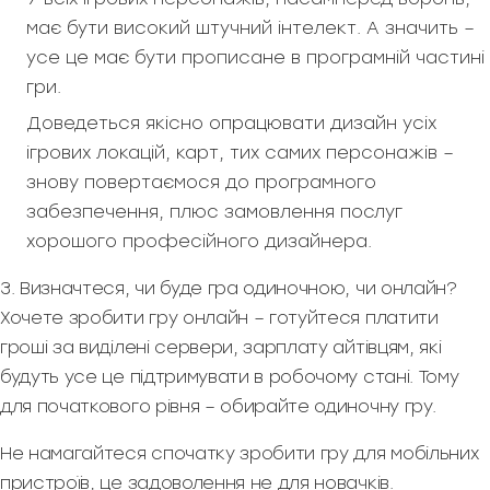
має бути високий штучний інтелект. А значить –
усе це має бути прописане в програмній частині
гри.
Доведеться якісно опрацювати дизайн усіх
ігрових локацій, карт, тих самих персонажів –
знову повертаємося до програмного
забезпечення, плюс замовлення послуг
хорошого професійного дизайнера.
3. Визначтеся, чи буде гра одиночною, чи онлайн?
Хочете зробити гру онлайн – готуйтеся платити
гроші за виділені сервери, зарплату айтівцям, які
будуть усе це підтримувати в робочому стані. Тому
для початкового рівня – обирайте одиночну гру.
Не намагайтеся спочатку зробити гру для мобільних
пристроїв, це задоволення не для новачків.