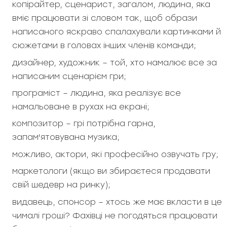
копірайтер, сценарист, загалом, людина, яка
вміє працювати зі словом так, щоб образи
написаного яскраво спалахували картинками й
сюжетами в головах інших членів команди;
дизайнер, художник – той, хто намалює все за
написаним сценарієм гри;
програміст – людина, яка реалізує все
намальоване в рухах на екрані;
композитор – грі потрібна гарна,
запам'ятовувана музика;
можливо, актори, які професійно озвучать гру;
маркетологи (якщо ви збираєтеся продавати
свій шедевр на ринку);
видавець, спонсор – хтось же має вкласти в це
чималі гроші? Фахівці не погодяться працювати