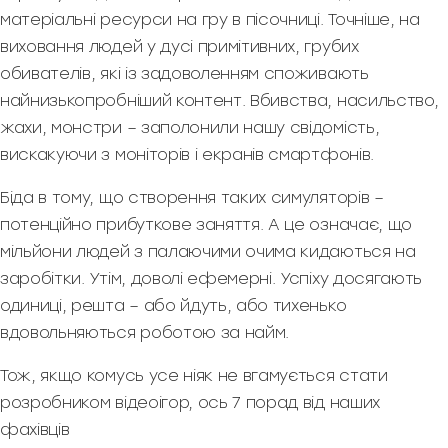
матеріальні ресурси на гру в пісочниці. Точніше, на
виховання людей у дусі примітивних, грубих
обивателів, які із задоволенням споживають
найнизькопробніший контент. Вбивства, насильство,
жахи, монстри – заполонили нашу свідомість,
вискакуючи з моніторів і екранів смартфонів.
Біда в тому, що створення таких симуляторів –
потенційно прибуткове заняття. А це означає, що
мільйони людей з палаючими очима кидаються на
заробітки. Утім, доволі ефемерні. Успіху досягають
одиниці, решта – або йдуть, або тихенько
вдовольняються роботою за найм.
Тож, якщо комусь усе ніяк не вгамується стати
розробником відеоігор, ось 7 порад від наших
фахівців