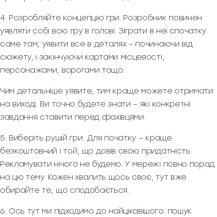
4. Розробляйте концепцію гри. Розробник повинен
уявляти собі всю гру в голові. Зіграти в неї спочатку
саме там, уявити все в деталях – починаючи від
сюжету, і закінчуючи картами місцевості,
персонажами, ворогами тощо.
Чим детальніше уявите, тим краще можете отримати
на виході. Ви точно будете знати – які конкретні
завдання ставити перед фахівцями.
5. Виберіть рушій гри. Для початку – краще
безкоштовний і той, що довів свою придатність.
Рекламувати нічого не будемо. У мережі повно порад
на цю тему. Кожен хвалить щось своє, тут вже
обирайте те, що сподобається.
6. Ось тут ми підходимо до найцікавішого: пошук