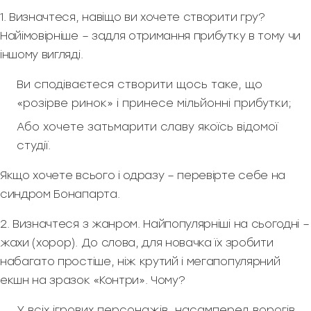
1. Визначтеся, навіщо ви хочете створити гру?
Найімовірніше – задля отримання прибутку в тому чи
іншому вигляді.
Ви сподіваєтеся створити щось таке, що
«розірве ринок» і принесе мільйонні прибутки;
Або хочете затьмарити славу якоїсь відомої
студії.
Якщо хочете всього і одразу – перевірте себе на
синдром Бонапарта.
2. Визначтеся з жанром. Найпопулярніші на сьогодні –
жахи (хорор). До слова, для новачка їх зробити
набагато простіше, ніж крутий і мегапопулярний
екшн на зразок «Контри». Чому?
У всіх ігрових персонажів, насамперед ворогів,