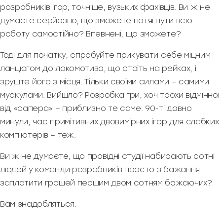
розробників ігор, точніше, вузьких фахівців. Ви ж не
думаєте серйозно, що зможете потягнути всю
роботу самостійно? Впевнені, що зможете?
Тоді для початку, спробуйте прикувати себе міцним
ланцюгом до локомотива, що стоїть на рейках, і
зруште його з місця. Тільки своїми силами – самими
мускулами. Вийшло? Розробка гри, хоч трохи відмінної
від «сапера» – приблизно те саме. 90-ті давно
минули, час примітивних двовимірних ігор для слабких
комп'ютерів – теж.
Ви ж не думаєте, що провідні студії набирають сотні
людей у команди розробників просто з бажання
заплатити грошей першим двом сотням бажаючих?
Вам знадобляться: