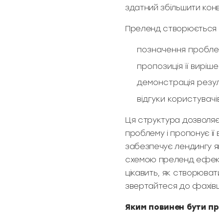
здатний збільшити кон
Преленд створюється 
позначення пробле
пропозиція її вирі
демонстрація резул
відгуки користувачі
Ця структура дозволяє 
проблему і пропонує її
забезпечує лендингу як
схемою преленд ефекти
цікавить, як створюва
звертайтеся до фахівці
Яким повинен бути п