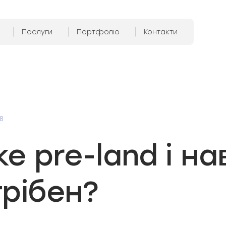
Послуги
Портфоліо
Контакти
8
е pre-land і на
трібен?