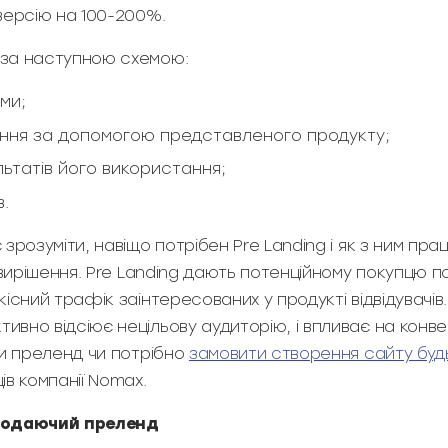
версію на 100-200%.
за наступною схемою:
ми;
шення за допомогою представленого продукту;
ьтатів його використання;
в.
зрозуміти, навіщо потрібен Pre Landing і як з ним пра
 вирішення. Pre Landing дають потенційному покупцю 
існий трафік заінтересованих у продукті відвідувачів
вно відсіює нецільову аудиторію, і впливає на конве
ти преленд чи потрібно
замовити створення сайту будь
в компанії Nomax.
родаючий преленд