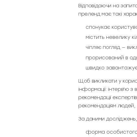
Відповідаючи на запит
преленд має такі хара
спонукає користува
містить невелику кі
чіпляє погляд — в
прорисований в од
швидко завантажує
Щоб викликати у корис
інформації: інтерв'ю з 
рекомендації експертів
рекомендаціям людей, н
За даними досліджень,
форма особистого