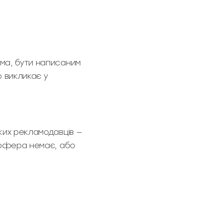
ама, бути написаним
 викликає у
иких рекламодавців —
 оффера немає, або