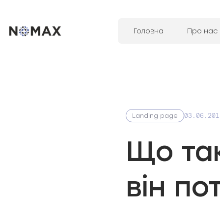
Головна
Про нас
03.06.201
Landing page
Що так
він по