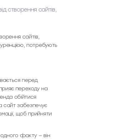
ід створення сайтів,
ворення сайтів,
нкуренцією, потребують
ивається перед
сприяє переходу на
ленда обійтися
а сайт забезпечує
мації, щоб прийняти
 одного факту — він