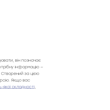
цювати, він позначає
потрібну інформацію —
. Створений за цією
рсію. Якщо вас
-якої складності
,