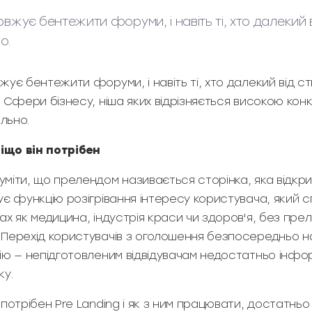
вжує бентежити форуми, і навіть ті, хто далекий в
о.
ує бентежити форуми, і навіть ті, хто далекий від ст
. Сфери бізнесу, ніша яких відрізняється високою ко
льно.
віщо він потрібен
міти, що прелендом називається сторінка, яка відкр
ує функцію розігрівання інтересу користувача, який 
х як медицина, індустрія краси чи здоров'я, без пре
Перехід користувачів з оголошення безпосередньо н
ію — непідготовленим відвідувачам недостатньо інфор
ку.
потрібен Pre Landing і як з ним працювати, достатньо