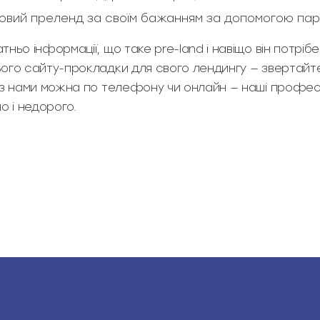
товий преленд за своїм бажанням за допомогою пар
ньо інформації, що таке pre-land і навіщо він потрібе
ого сайту-прокладки для свого лендингу — звертайт
 з нами можна по телефону чи онлайн — наші профес
о і недорого.