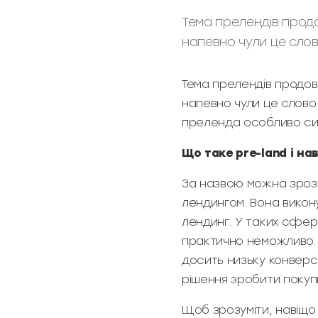
Тема прелендів продо
напевно чули це слов
Тема прелендів продовж
напевно чули це слово
преленда особливо си
Що таке pre-land і на
За назвою можна зрозу
лендингом. Вона викон
лендинг. У таких сфера
практично неможливо. 
досить низьку конверс
рішення зробити покуп
Щоб зрозуміти, навіщо 