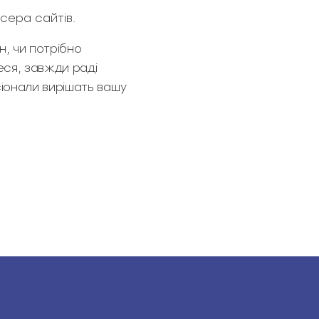
сера сайтів.
н, чи потрібно
еся, завжди раді
іонали вирішать вашу