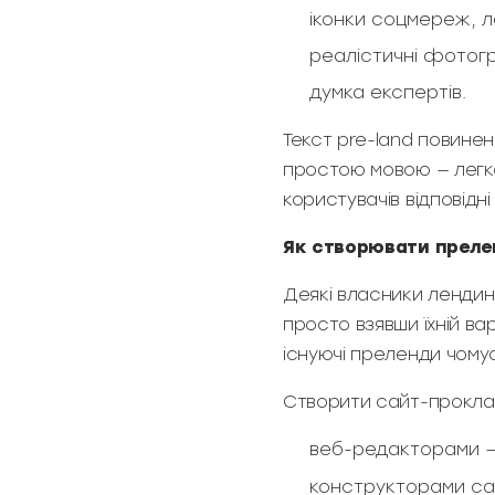
іконки соцмереж, л
реалістичні фотогр
думка експертів.
Текст pre-land повине
простою мовою — легко
користувачів відповідні
Як створювати прел
Деякі власники лендинг
просто взявши їхній ва
існуючі преленди чомус
Створити сайт-прокла
веб-редакторами —
конструкторами сай