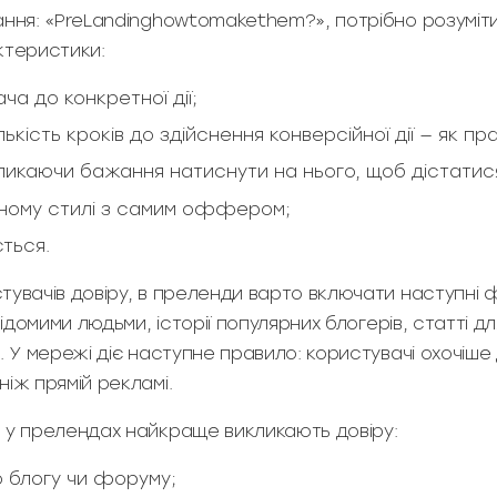
ання: «PreLandinghowtomakethem?», потрібно розуміт
ктеристики:
ча до конкретної дії;
лькість кроків до здійснення конверсійної дії — як пра
икликаючи бажання натиснути на нього, щоб дістат
ному стилі з самим оффером;
ться.
тувачів довіру, в преленди варто включати наступні
відомими людьми, історії популярних блогерів, статті д
. У мережі діє наступне правило: користувачі охочіше
іж прямій рекламі.
 у прелендах найкраще викликають довіру:
 блогу чи форуму;