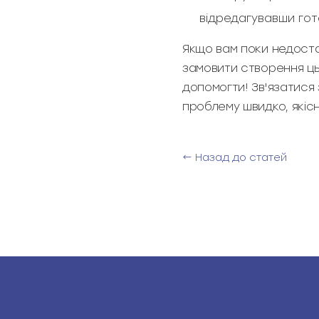
відредагувавши го
Якщо вам поки недостат
замовити створення ць
допомогти! Зв'язатися
проблему швидко, якісн
← Назад до статей