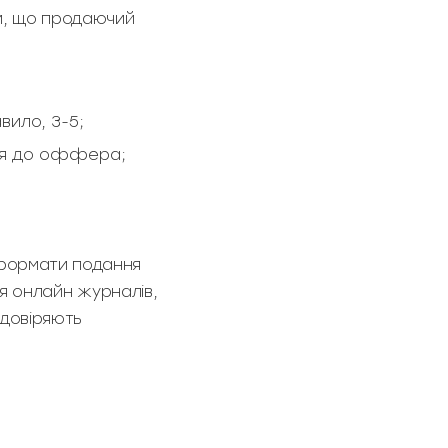
и, що продаючий
вило, 3-5;
ися до оффера;
 формати подання
ля онлайн журналів,
 довіряють