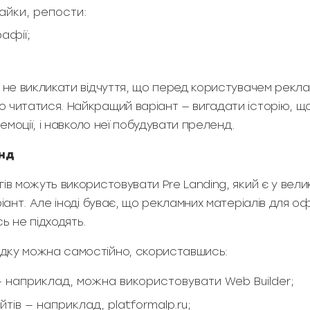
айки, репости:
афії;
н не викликати відчуття, що перед користувачем рекл
 читатися. Найкращий варіант — вигадати історію, що
 емоції, і навколо неї побудувати преленд.
енд
ів можуть використовувати Pre Landing, який є у вел
ріант. Але іноді буває, що рекламних матеріалів для
ь не підходять.
дку можна самостійно, скориставшись:
 наприклад, можна використовувати Web Builder;
тів — наприклад, platformalp.ru;